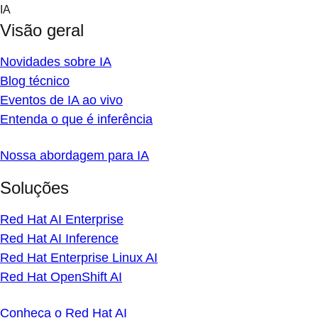
Skip
IA
to
Visão geral
content
Novidades sobre IA
Blog técnico
Eventos de IA ao vivo
Entenda o que é inferência
Nossa abordagem para IA
Soluções
Red Hat AI Enterprise
Red Hat AI Inference
Red Hat Enterprise Linux AI
Red Hat OpenShift AI
Conheça o Red Hat AI