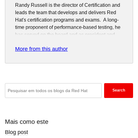
Randy Russell is the director of Certification and
leads the team that develops and delivers Red
Hat's certification programs and exams. A long-
time proponent of performance-based testing, he
has served on the board and as president and
chairman of the Performance Testing Council, as
More from this author
well as having presented on this subject and
others at industry conferences such as the
Association of Test Publishers, the European
Association of Test Publishers, CeDMA and
TSIA. Prior to joining Red Hat, Russell was a
Enter
system administrator and programmer at an
Search
environmental economics consulting firm.
keywords
here
to
search
Mais como este
blogs
Blog post