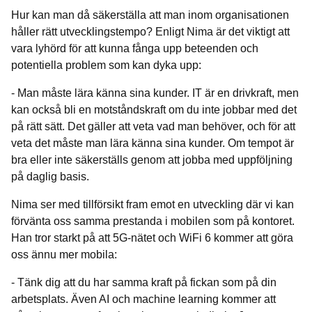
Hur kan man då säkerställa att man inom organisationen
håller rätt utvecklingstempo? Enligt Nima är det viktigt att
vara lyhörd för att kunna fånga upp beteenden och
potentiella problem som kan dyka upp:
- Man måste lära känna sina kunder. IT är en drivkraft, men
kan också bli en motståndskraft om du inte jobbar med det
på rätt sätt. Det gäller att veta vad man behöver, och för att
veta det måste man lära känna sina kunder. Om tempot är
bra eller inte säkerställs genom att jobba med uppföljning
på daglig basis.
Nima ser med tillförsikt fram emot en utveckling där vi kan
förvänta oss samma prestanda i mobilen som på kontoret.
Han tror starkt på att 5G-nätet och WiFi 6 kommer att göra
oss ännu mer mobila:
- Tänk dig att du har samma kraft på fickan som på din
arbetsplats. Även AI och machine learning kommer att