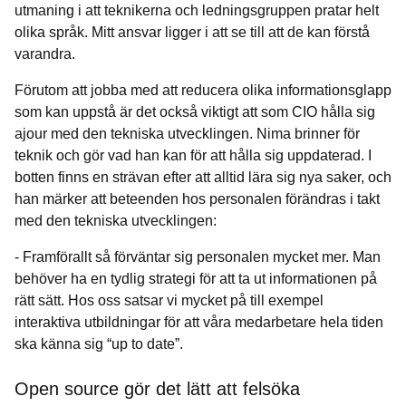
utmaning i att teknikerna och ledningsgruppen pratar helt
olika språk. Mitt ansvar ligger i att se till att de kan förstå
varandra.
Förutom att jobba med att reducera olika informationsglapp
som kan uppstå är det också viktigt att som CIO hålla sig
ajour med den tekniska utvecklingen. Nima brinner för
teknik och gör vad han kan för att hålla sig uppdaterad. I
botten finns en strävan efter att alltid lära sig nya saker, och
han märker att beteenden hos personalen förändras i takt
med den tekniska utvecklingen:
- Framförallt så förväntar sig personalen mycket mer. Man
behöver ha en tydlig strategi för att ta ut informationen på
rätt sätt. Hos oss satsar vi mycket på till exempel
interaktiva utbildningar för att våra medarbetare hela tiden
ska känna sig “up to date”.
Open source gör det lätt att felsöka