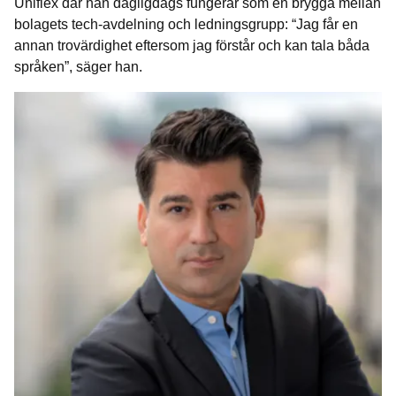
Uniflex där han dagligdags fungerar som en brygga mellan
bolagets tech-avdelning och ledningsgrupp: “Jag får en
annan trovärdighet eftersom jag förstår och kan tala båda
språken”, säger han.