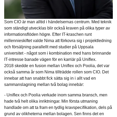
Som CIO är man alltid i händelsernas centrum. Med teknik
som ständigt utvecklas blir också kraven på olika typer av
informationsflöden högre. Efter IT-kraschen runt
millennieskiftet valde Nima att förkovra sig i projektledning
och försäljning parallellt med studier på Uppsala
universitet - något som i kombination med hans brinnande
IT-intresse banade vägen för en karriär på Uniflex.
2018 skedde en fusion mellan Uniflex och Poolia, det var
också samma år som Nima tillträdde rollen som CIO. Det
innebar att han snabbt fick sätta sig in i allt vad en
sammanslagning mellan två bolag innebär:
- Uniflex och Poolia verkade inom samma bransch, men
hade två helt olika inriktningar. Min första utmaning
handlade om att ta fram en tydlig kravspecifikation, dels på
grund av olikheterna mellan bolagen. Sen finns det en