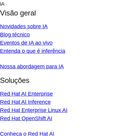
Skip
IA
to
Visão geral
content
Novidades sobre IA
Blog técnico
Eventos de IA ao vivo
Entenda o que é inferência
Nossa abordagem para IA
Soluções
Red Hat AI Enterprise
Red Hat AI Inference
Red Hat Enterprise Linux AI
Red Hat OpenShift AI
Conheça o Red Hat AI