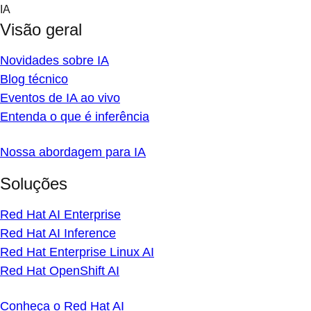
Skip
IA
to
Visão geral
content
Novidades sobre IA
Blog técnico
Eventos de IA ao vivo
Entenda o que é inferência
Nossa abordagem para IA
Soluções
Red Hat AI Enterprise
Red Hat AI Inference
Red Hat Enterprise Linux AI
Red Hat OpenShift AI
Conheça o Red Hat AI