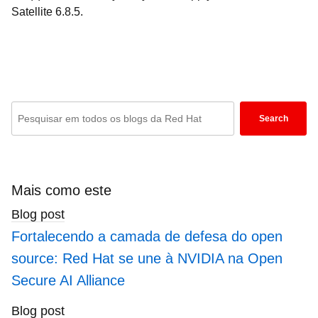
Satellite 6.8.5.
Enter
Search
keywords
here
to
search
Mais como este
blogs
Blog post
Fortalecendo a camada de defesa do open
source: Red Hat se une à NVIDIA na Open
Secure AI Alliance
Blog post