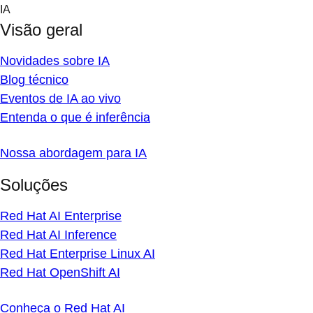
Skip
IA
to
Visão geral
content
Novidades sobre IA
Blog técnico
Eventos de IA ao vivo
Entenda o que é inferência
Nossa abordagem para IA
Soluções
Red Hat AI Enterprise
Red Hat AI Inference
Red Hat Enterprise Linux AI
Red Hat OpenShift AI
Conheça o Red Hat AI