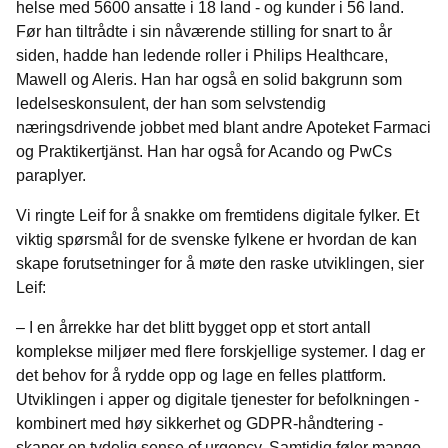
helse med 5600 ansatte i 18 land - og kunder i 56 land.
Før han tiltrådte i sin nåværende stilling for snart to år
siden, hadde han ledende roller i Philips Healthcare,
Mawell og Aleris. Han har også en solid bakgrunn som
ledelseskonsulent, der han som selvstendig
næringsdrivende jobbet med blant andre Apoteket Farmaci
og Praktikertjänst. Han har også for Acando og PwCs
paraplyer.
Vi ringte Leif for å snakke om fremtidens digitale fylker. Et
viktig spørsmål for de svenske fylkene er hvordan de kan
skape forutsetninger for å møte den raske utviklingen, sier
Leif:
– I en årrekke har det blitt bygget opp et stort antall
komplekse miljøer med flere forskjellige systemer. I dag er
det behov for å rydde opp og lage en felles plattform.
Utviklingen i apper og digitale tjenester for befolkningen -
kombinert med høy sikkerhet og GDPR-håndtering -
skaper en tydelig sense of urgency. Samtidig føler mange