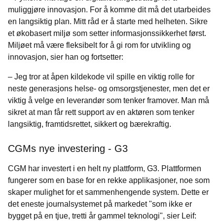
muliggjøre innovasjon. For å komme dit må det utarbeides
en langsiktig plan. Mitt råd er å starte med helheten. Sikre
et økobasert miljø som setter informasjonssikkerhet først.
Miljøet må være fleksibelt for å gi rom for utvikling og
innovasjon, sier han og fortsetter:
– Jeg tror at åpen kildekode vil spille en viktig rolle for
neste generasjons helse- og omsorgstjenester, men det er
viktig å velge en leverandør som tenker framover. Man må
sikret at man får rett support av en aktøren som tenker
langsiktig, framtidsrettet, sikkert og bærekraftig.
CGMs nye investering - G3
CGM har investert i en helt ny plattform, G3. Plattformen
fungerer som en base for en rekke applikasjoner, noe som
skaper mulighet for et sammenhengende system. Dette er
det eneste journalsystemet på markedet "som ikke er
bygget på en tjue, tretti år gammel teknologi", sier Leif: