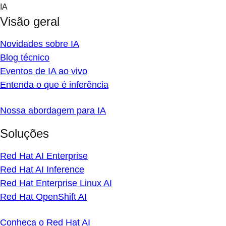
Skip
IA
to
Visão geral
content
Novidades sobre IA
Blog técnico
Eventos de IA ao vivo
Entenda o que é inferência
Nossa abordagem para IA
Soluções
Red Hat AI Enterprise
Red Hat AI Inference
Red Hat Enterprise Linux AI
Red Hat OpenShift AI
Conheça o Red Hat AI