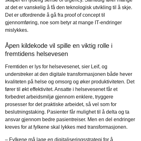
at det er vanskelig å få den teknologisk utvikling til å skje.
Det er utfordrende å gå fra proof of concept til
gjennomføring, noe som betyr at mange IT-endringer
mislykkes.
Åpen kildekode vil spille en viktig rolle i
fremtidens helsevesen
Fremtiden er lys for helsevesenet, sier Leif, og
understreker at den digitale transformasjonen både hever
kvaliteten på helse og omsorg og øker produktiviteten. Det
fører til økt effektivitet. Ansatte i helsevesenet får et
forbedret arbeidsmiljø gjennom enklere, tryggere
prosesser for det praktiske arbeidet, så vel som for
beslutningstaking. Pasienter får mulighet til å delta og ta
ansvar gjennom bedre pasientreiser. Men en del endringer
kreves for at fylkene skal lykkes med transformasjonen.
– Fylkene må lage en digitaliseringsstrategi for å