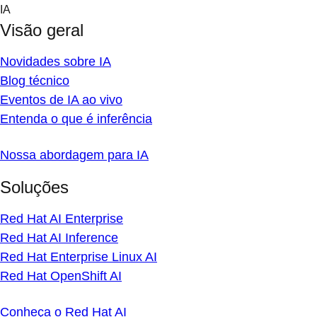
Skip
IA
to
Visão geral
content
Novidades sobre IA
Blog técnico
Eventos de IA ao vivo
Entenda o que é inferência
Nossa abordagem para IA
Soluções
Red Hat AI Enterprise
Red Hat AI Inference
Red Hat Enterprise Linux AI
Red Hat OpenShift AI
Conheça o Red Hat AI