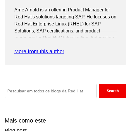
Arne Arnold is an offering Product Manager for
Red Hat's solutions targeting SAP. He focuses on
Red Hat Enterprise Linux (RHEL) for SAP
Solutions, SAP certifications, and product
roadmaps for Red Hat Virtualization, Automation
and High Availability solutions. He also works on
More from this author
Red Hat OpenShift Container Platform in context
of SAP workloads.
Enter
Search
keywords
here
to
search
Mais como este
blogs
Blog post