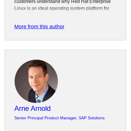
customers understand why Red Hat Enterprise
Linux is an ideal operating system platform for
modern application workloads. Pinto is
passionate about data management and
More from this author
operating systems, having authored several
technical blogs and white papers on various tech
topics. Pinto holds a Masters degree in Computer
Science and a Bachelor's degree in Computer
Engineering from the University of Toronto,
Canada.
Arne Arnold
Senior Principal Product Manager, SAP Solutions