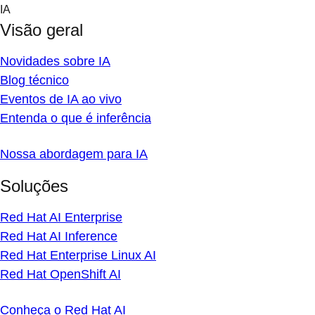
Skip
IA
to
Visão geral
content
Novidades sobre IA
Blog técnico
Eventos de IA ao vivo
Entenda o que é inferência
Nossa abordagem para IA
Soluções
Red Hat AI Enterprise
Red Hat AI Inference
Red Hat Enterprise Linux AI
Red Hat OpenShift AI
Conheça o Red Hat AI