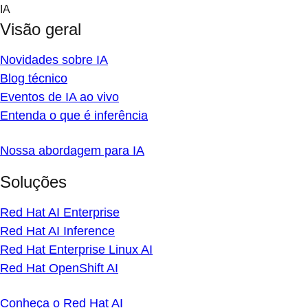
Skip
IA
to
Visão geral
content
Novidades sobre IA
Blog técnico
Eventos de IA ao vivo
Entenda o que é inferência
Nossa abordagem para IA
Soluções
Red Hat AI Enterprise
Red Hat AI Inference
Red Hat Enterprise Linux AI
Red Hat OpenShift AI
Conheça o Red Hat AI