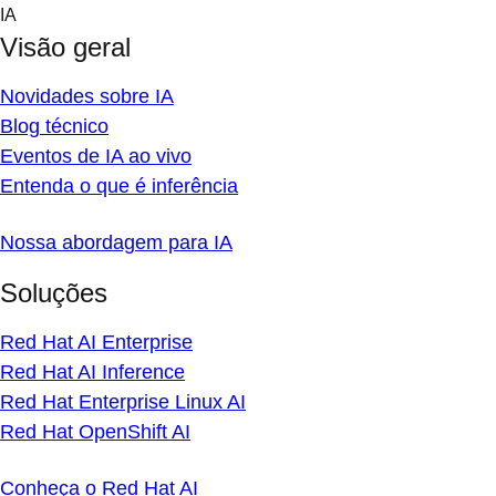
Skip
IA
to
Visão geral
content
Novidades sobre IA
Blog técnico
Eventos de IA ao vivo
Entenda o que é inferência
Nossa abordagem para IA
Soluções
Red Hat AI Enterprise
Red Hat AI Inference
Red Hat Enterprise Linux AI
Red Hat OpenShift AI
Conheça o Red Hat AI