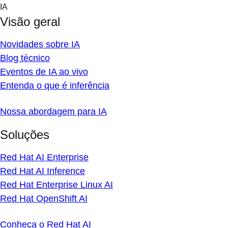
Skip
IA
to
Visão geral
content
Novidades sobre IA
Blog técnico
Eventos de IA ao vivo
Entenda o que é inferência
Nossa abordagem para IA
Soluções
Red Hat AI Enterprise
Red Hat AI Inference
Red Hat Enterprise Linux AI
Red Hat OpenShift AI
Conheça o Red Hat AI