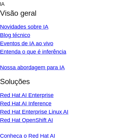
Skip
IA
to
Visão geral
content
Novidades sobre IA
Blog técnico
Eventos de IA ao vivo
Entenda o que é inferência
Nossa abordagem para IA
Soluções
Red Hat AI Enterprise
Red Hat AI Inference
Red Hat Enterprise Linux AI
Red Hat OpenShift AI
Conheça o Red Hat AI