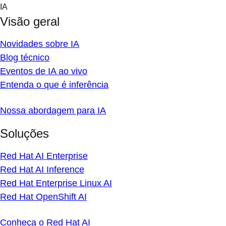
Skip
IA
to
Visão geral
content
Novidades sobre IA
Blog técnico
Eventos de IA ao vivo
Entenda o que é inferência
Nossa abordagem para IA
Soluções
Red Hat AI Enterprise
Red Hat AI Inference
Red Hat Enterprise Linux AI
Red Hat OpenShift AI
Conheça o Red Hat AI