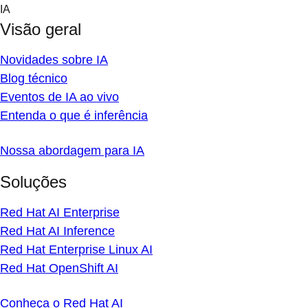
Skip
IA
to
Visão geral
content
Novidades sobre IA
Blog técnico
Eventos de IA ao vivo
Entenda o que é inferência
Nossa abordagem para IA
Soluções
Red Hat AI Enterprise
Red Hat AI Inference
Red Hat Enterprise Linux AI
Red Hat OpenShift AI
Conheça o Red Hat AI