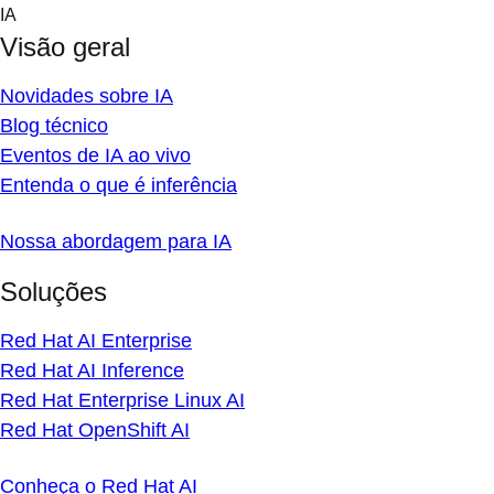
Skip
IA
to
Visão geral
content
Novidades sobre IA
Blog técnico
Eventos de IA ao vivo
Entenda o que é inferência
Nossa abordagem para IA
Soluções
Red Hat AI Enterprise
Red Hat AI Inference
Red Hat Enterprise Linux AI
Red Hat OpenShift AI
Conheça o Red Hat AI