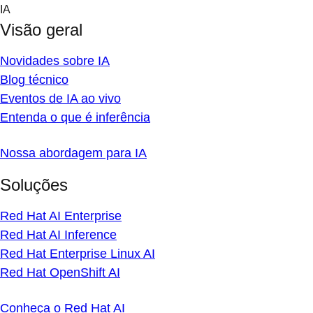
Skip
IA
to
Visão geral
content
Novidades sobre IA
Blog técnico
Eventos de IA ao vivo
Entenda o que é inferência
Nossa abordagem para IA
Soluções
Red Hat AI Enterprise
Red Hat AI Inference
Red Hat Enterprise Linux AI
Red Hat OpenShift AI
Conheça o Red Hat AI