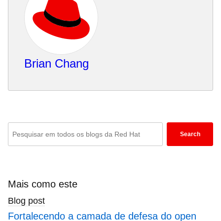
Brian Chang
Enter
Search
keywords
here
to
search
Mais como este
blogs
Blog post
Fortalecendo a camada de defesa do open