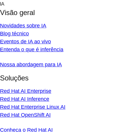
Skip
IA
to
Visão geral
content
Novidades sobre IA
Blog técnico
Eventos de IA ao vivo
Entenda o que é inferência
Nossa abordagem para IA
Soluções
Red Hat AI Enterprise
Red Hat AI Inference
Red Hat Enterprise Linux AI
Red Hat OpenShift AI
Conheça o Red Hat AI