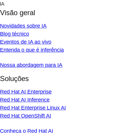
Skip
IA
to
Visão geral
content
Novidades sobre IA
Blog técnico
Eventos de IA ao vivo
Entenda o que é inferência
Nossa abordagem para IA
Soluções
Red Hat AI Enterprise
Red Hat AI Inference
Red Hat Enterprise Linux AI
Red Hat OpenShift AI
Conheça o Red Hat AI