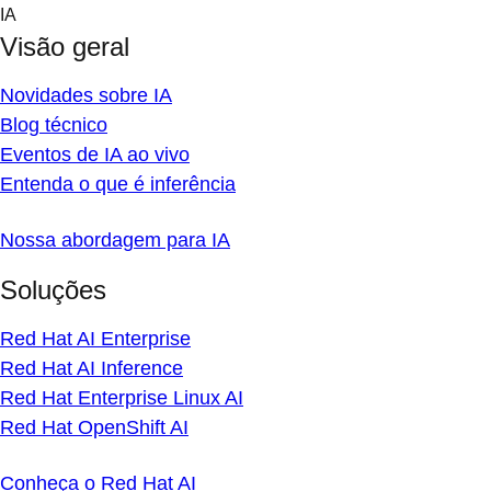
Skip
IA
to
Visão geral
content
Novidades sobre IA
Blog técnico
Eventos de IA ao vivo
Entenda o que é inferência
Nossa abordagem para IA
Soluções
Red Hat AI Enterprise
Red Hat AI Inference
Red Hat Enterprise Linux AI
Red Hat OpenShift AI
Conheça o Red Hat AI