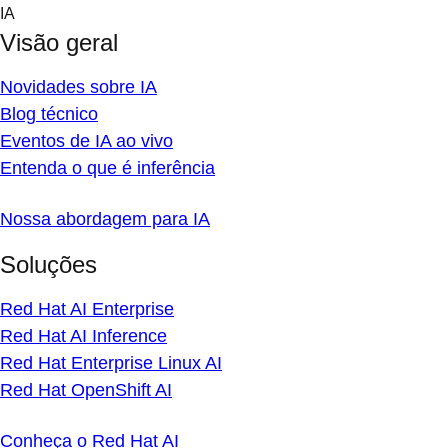
Skip
IA
to
Visão geral
content
Novidades sobre IA
Blog técnico
Eventos de IA ao vivo
Entenda o que é inferência
Nossa abordagem para IA
Soluções
Red Hat AI Enterprise
Red Hat AI Inference
Red Hat Enterprise Linux AI
Red Hat OpenShift AI
Conheça o Red Hat AI