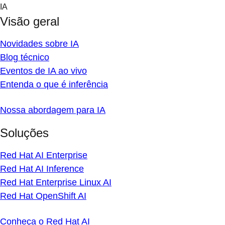
Skip
IA
to
Visão geral
content
Novidades sobre IA
Blog técnico
Eventos de IA ao vivo
Entenda o que é inferência
Nossa abordagem para IA
Soluções
Red Hat AI Enterprise
Red Hat AI Inference
Red Hat Enterprise Linux AI
Red Hat OpenShift AI
Conheça o Red Hat AI