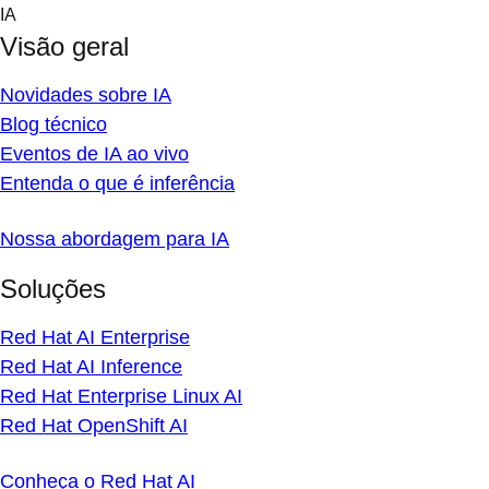
Skip
IA
to
Visão geral
content
Novidades sobre IA
Blog técnico
Eventos de IA ao vivo
Entenda o que é inferência
Nossa abordagem para IA
Soluções
Red Hat AI Enterprise
Red Hat AI Inference
Red Hat Enterprise Linux AI
Red Hat OpenShift AI
Conheça o Red Hat AI