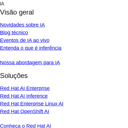
Skip
IA
to
Visão geral
content
Novidades sobre IA
Blog técnico
Eventos de IA ao vivo
Entenda o que é inferência
Nossa abordagem para IA
Soluções
Red Hat AI Enterprise
Red Hat AI Inference
Red Hat Enterprise Linux AI
Red Hat OpenShift AI
Conheça o Red Hat AI