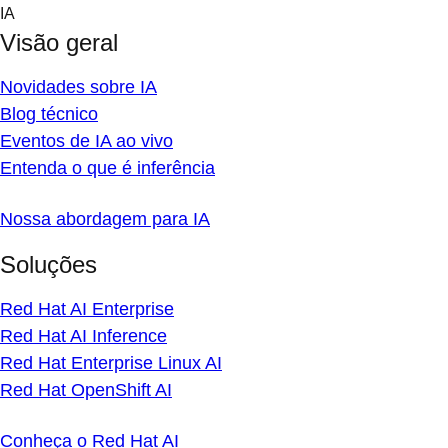
Skip
IA
to
Visão geral
content
Novidades sobre IA
Blog técnico
Eventos de IA ao vivo
Entenda o que é inferência
Nossa abordagem para IA
Soluções
Red Hat AI Enterprise
Red Hat AI Inference
Red Hat Enterprise Linux AI
Red Hat OpenShift AI
Conheça o Red Hat AI