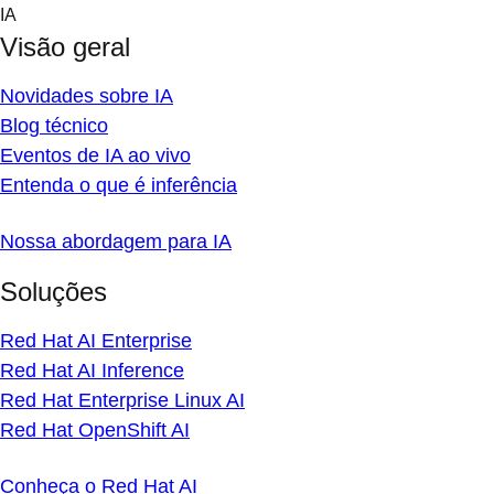
Skip
IA
to
Visão geral
content
Novidades sobre IA
Blog técnico
Eventos de IA ao vivo
Entenda o que é inferência
Nossa abordagem para IA
Soluções
Red Hat AI Enterprise
Red Hat AI Inference
Red Hat Enterprise Linux AI
Red Hat OpenShift AI
Conheça o Red Hat AI