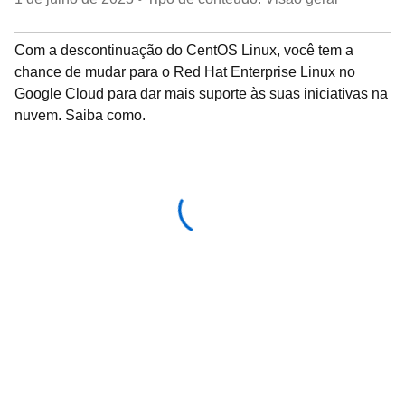
Com a descontinuação do CentOS Linux, você tem a
chance de mudar para o Red Hat Enterprise Linux no
Google Cloud para dar mais suporte às suas iniciativas na
nuvem. Saiba como.
Acessar com sua conta da
Red Hat
Faça o download deste conteúdo usando uma
conta da Red Hat. Faça login ou crie uma nova
conta agora mesmo.
Log in ou cadastre-se para fazer o download