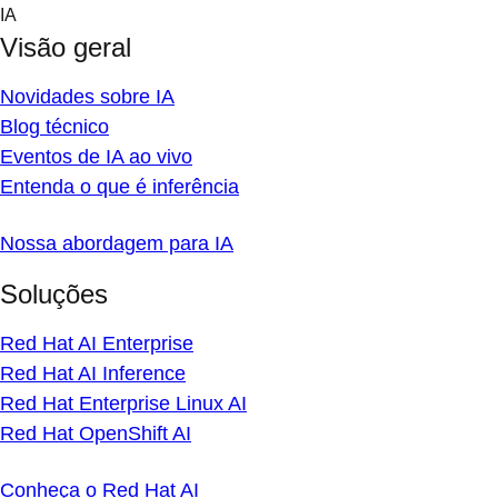
Skip
IA
to
Visão geral
content
Novidades sobre IA
Blog técnico
Eventos de IA ao vivo
Entenda o que é inferência
Nossa abordagem para IA
Soluções
Red Hat AI Enterprise
Red Hat AI Inference
Red Hat Enterprise Linux AI
Red Hat OpenShift AI
Conheça o Red Hat AI