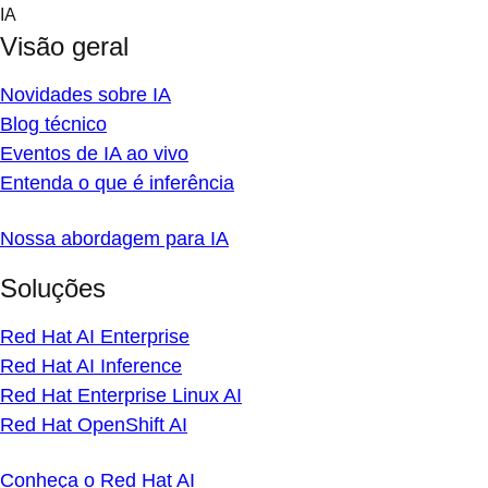
Skip
IA
to
Visão geral
content
Novidades sobre IA
Blog técnico
Eventos de IA ao vivo
Entenda o que é inferência
Nossa abordagem para IA
Soluções
Red Hat AI Enterprise
Red Hat AI Inference
Red Hat Enterprise Linux AI
Red Hat OpenShift AI
Conheça o Red Hat AI