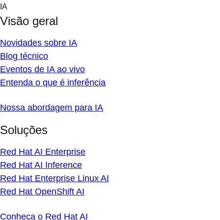
Skip
IA
to
Visão geral
content
Novidades sobre IA
Blog técnico
Eventos de IA ao vivo
Entenda o que é inferência
Nossa abordagem para IA
Soluções
Red Hat AI Enterprise
Red Hat AI Inference
Red Hat Enterprise Linux AI
Red Hat OpenShift AI
Conheça o Red Hat AI