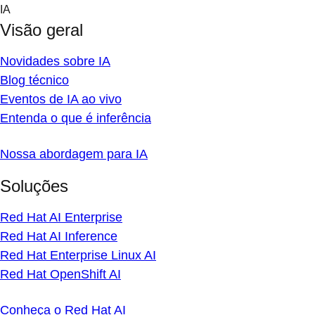
Skip
IA
to
Visão geral
content
Novidades sobre IA
Blog técnico
Eventos de IA ao vivo
Entenda o que é inferência
Nossa abordagem para IA
Soluções
Red Hat AI Enterprise
Red Hat AI Inference
Red Hat Enterprise Linux AI
Red Hat OpenShift AI
Conheça o Red Hat AI