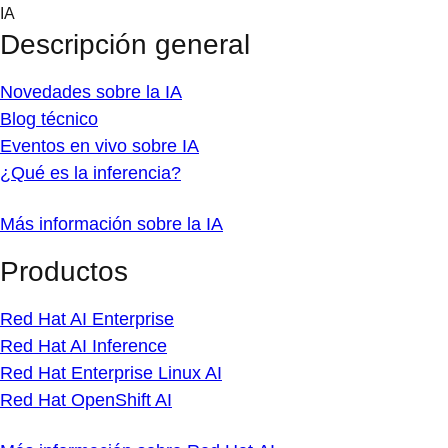
Skip
IA
to
Descripción general
content
Novedades sobre la IA
Blog técnico
Eventos en vivo sobre IA
¿Qué es la inferencia?
Más información sobre la IA
Productos
Red Hat AI Enterprise
Red Hat AI Inference
Red Hat Enterprise Linux AI
Red Hat OpenShift AI