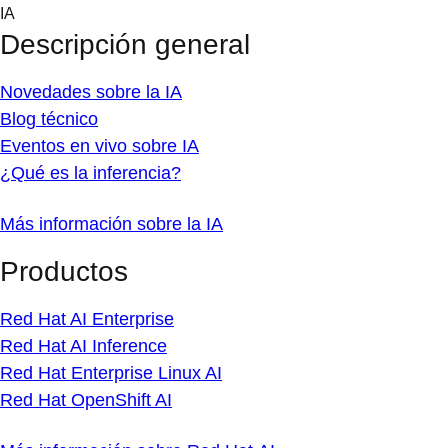
Skip
IA
to
Descripción general
content
Novedades sobre la IA
Blog técnico
Eventos en vivo sobre IA
¿Qué es la inferencia?
Más información sobre la IA
Productos
Red Hat AI Enterprise
Red Hat AI Inference
Red Hat Enterprise Linux AI
Red Hat OpenShift AI