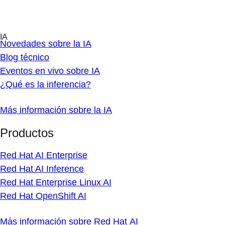
Skip
IA
to
Descripción general
content
Novedades sobre la IA
Blog técnico
Eventos en vivo sobre IA
¿Qué es la inferencia?
Más información sobre la IA
Productos
Red Hat AI Enterprise
Red Hat AI Inference
Red Hat Enterprise Linux AI
Red Hat OpenShift AI
Más información sobre Red Hat AI