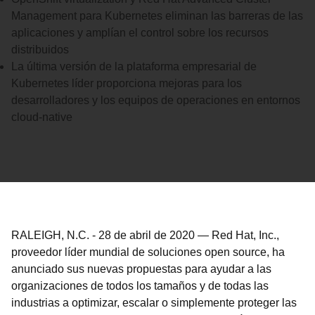
Management para Kubernetes eliminan las barreras de las
aplicaciones y amplían el control sobre los recursos
distribuidos
La última versión de la plataforma empresarial de
Kubernetes líder proporciona mejoras para los
desarrolladores y los equipos de operaciones en entornos
cloud-native
RALEIGH, N.C.
-
28 de abril de 2020
—
Red Hat, Inc.,
proveedor líder mundial de soluciones open source, ha
anunciado sus nuevas propuestas para ayudar a las
organizaciones de todos los tamaños y de todas las
industrias a optimizar, escalar o simplemente proteger las