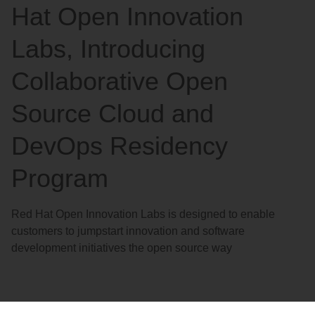
Hat Open Innovation
Labs, Introducing
Collaborative Open
Source Cloud and
DevOps Residency
Program
Red Hat Open Innovation Labs is designed to enable
customers to jumpstart innovation and software
development initiatives the open source way