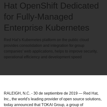
Hat OpenShift Dedicated
for Fully-Managed
Enterprise Kubernetes
Red Hat’s Kubernetes platform on the public cloud
provides consolidation and integration for group
companies’ web applications, helps to improve security,
operational efficiency and development speed
RALEIGH, N.C.
-
30 de septiembre de 2019
—
Red Hat,
Inc., the world's leading provider of open source solutions,
today announced that TOKAI Group, a group of