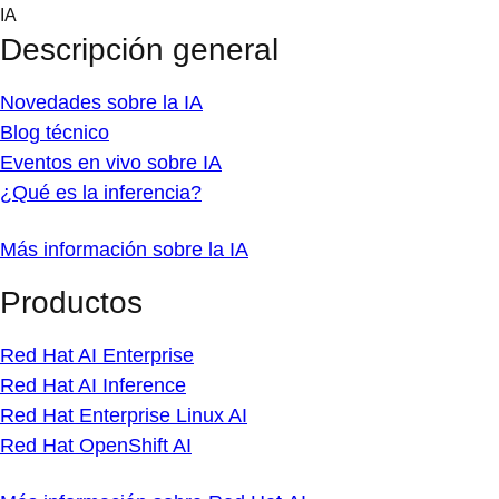
Skip
IA
to
Descripción general
content
Novedades sobre la IA
Blog técnico
Eventos en vivo sobre IA
¿Qué es la inferencia?
Más información sobre la IA
Productos
Red Hat AI Enterprise
Red Hat AI Inference
Red Hat Enterprise Linux AI
Red Hat OpenShift AI