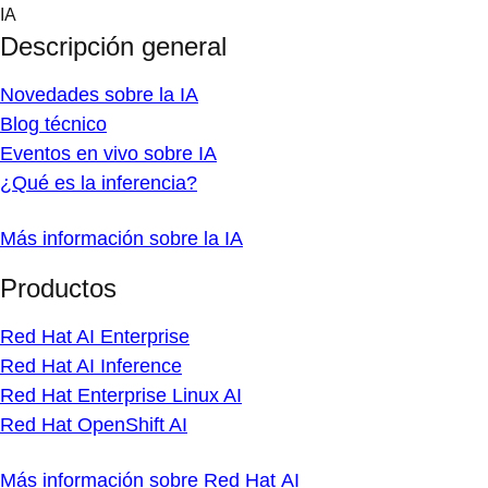
Skip
IA
to
Descripción general
content
Novedades sobre la IA
Blog técnico
Eventos en vivo sobre IA
¿Qué es la inferencia?
Más información sobre la IA
Productos
Red Hat AI Enterprise
Red Hat AI Inference
Red Hat Enterprise Linux AI
Red Hat OpenShift AI
Más información sobre Red Hat AI