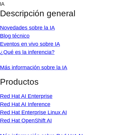
Skip
IA
to
Descripción general
content
Novedades sobre la IA
Blog técnico
Eventos en vivo sobre IA
¿Qué es la inferencia?
Más información sobre la IA
Productos
Red Hat AI Enterprise
Red Hat AI Inference
Red Hat Enterprise Linux AI
Red Hat OpenShift AI