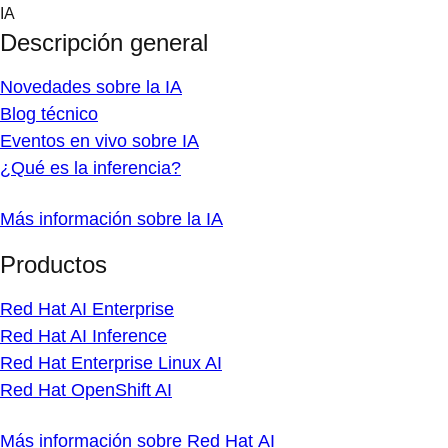
Skip
IA
to
Descripción general
content
Novedades sobre la IA
Blog técnico
Eventos en vivo sobre IA
¿Qué es la inferencia?
Más información sobre la IA
Productos
Red Hat AI Enterprise
Red Hat AI Inference
Red Hat Enterprise Linux AI
Red Hat OpenShift AI
Más información sobre Red Hat AI