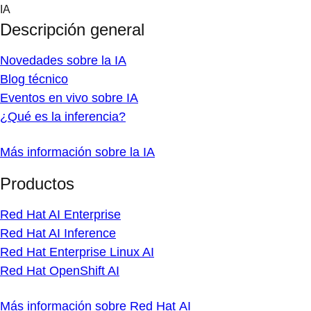
Skip
IA
to
Descripción general
content
Novedades sobre la IA
Blog técnico
Eventos en vivo sobre IA
¿Qué es la inferencia?
Más información sobre la IA
Productos
Red Hat AI Enterprise
Red Hat AI Inference
Red Hat Enterprise Linux AI
Red Hat OpenShift AI
Más información sobre Red Hat AI