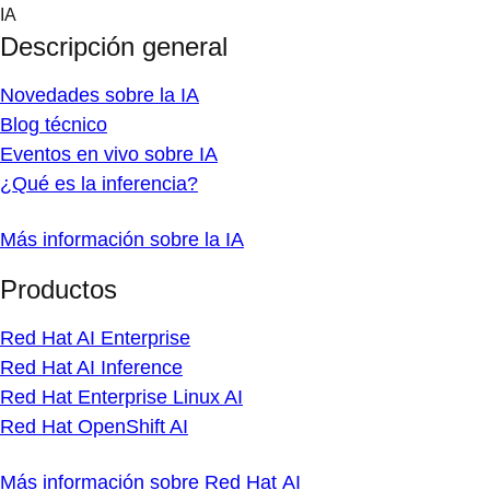
Skip
IA
to
Descripción general
content
Novedades sobre la IA
Blog técnico
Eventos en vivo sobre IA
¿Qué es la inferencia?
Más información sobre la IA
Productos
Red Hat AI Enterprise
Red Hat AI Inference
Red Hat Enterprise Linux AI
Red Hat OpenShift AI
Más información sobre Red Hat AI