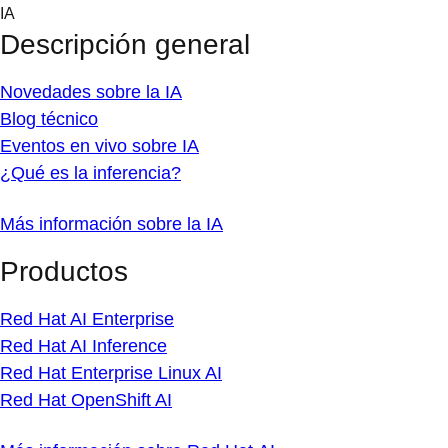
Skip
IA
to
Descripción general
content
Novedades sobre la IA
Blog técnico
Eventos en vivo sobre IA
¿Qué es la inferencia?
Más información sobre la IA
Productos
Red Hat AI Enterprise
Red Hat AI Inference
Red Hat Enterprise Linux AI
Red Hat OpenShift AI