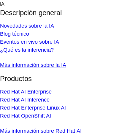
Skip
IA
to
Descripción general
content
Novedades sobre la IA
Blog técnico
Eventos en vivo sobre IA
¿Qué es la inferencia?
Más información sobre la IA
Productos
Red Hat AI Enterprise
Red Hat AI Inference
Red Hat Enterprise Linux AI
Red Hat OpenShift AI
Más información sobre Red Hat AI