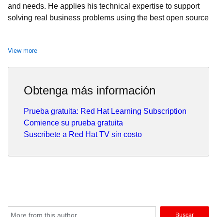
and needs. He applies his technical expertise to support
solving real business problems using the best open source
solutions. Mustafa is committed to delivering solutions that
align with business objectives and works closely with
View more
cross-functional teams to ensure successful project
delivery on time and within budget. His ability to
understand teams and organizations and create high-
performing teams and tools to support them has been
Obtenga más información
honed during his tenure at Red Hat.
Prueba gratuita: Red Hat Learning Subscription
Comience su prueba gratuita
Suscríbete a Red Hat TV sin costo
Buscar