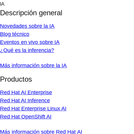
Skip
IA
to
Descripción general
content
Novedades sobre la IA
Blog técnico
Eventos en vivo sobre IA
¿Qué es la inferencia?
Más información sobre la IA
Productos
Red Hat AI Enterprise
Red Hat AI Inference
Red Hat Enterprise Linux AI
Red Hat OpenShift AI
Más información sobre Red Hat AI