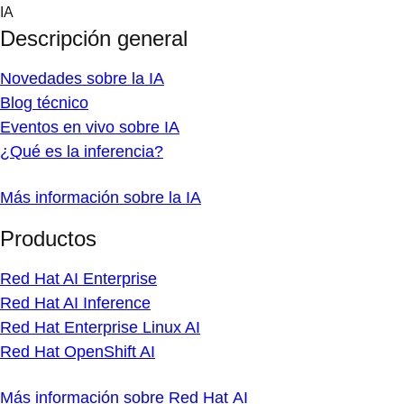
Skip
IA
to
Descripción general
content
Novedades sobre la IA
Blog técnico
Eventos en vivo sobre IA
¿Qué es la inferencia?
Más información sobre la IA
Productos
Red Hat AI Enterprise
Red Hat AI Inference
Red Hat Enterprise Linux AI
Red Hat OpenShift AI
Más información sobre Red Hat AI