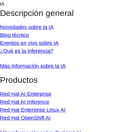
Skip
IA
to
Descripción general
content
Novedades sobre la IA
Blog técnico
Eventos en vivo sobre IA
¿Qué es la inferencia?
Más información sobre la IA
Productos
Red Hat AI Enterprise
Red Hat AI Inference
Red Hat Enterprise Linux AI
Red Hat OpenShift AI