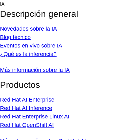
Skip
IA
to
Descripción general
content
Novedades sobre la IA
Blog técnico
Eventos en vivo sobre IA
¿Qué es la inferencia?
Más información sobre la IA
Productos
Red Hat AI Enterprise
Red Hat AI Inference
Red Hat Enterprise Linux AI
Red Hat OpenShift AI