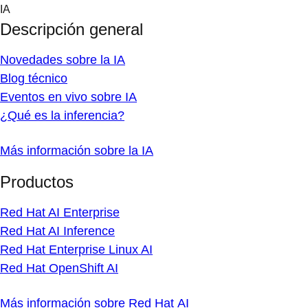
Skip
IA
to
Descripción general
content
Novedades sobre la IA
Blog técnico
Eventos en vivo sobre IA
¿Qué es la inferencia?
Más información sobre la IA
Productos
Red Hat AI Enterprise
Red Hat AI Inference
Red Hat Enterprise Linux AI
Red Hat OpenShift AI
Más información sobre Red Hat AI