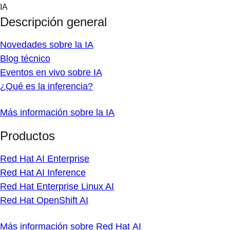
Skip
IA
to
Descripción general
content
Novedades sobre la IA
Blog técnico
Eventos en vivo sobre IA
¿Qué es la inferencia?
Más información sobre la IA
Productos
Red Hat AI Enterprise
Red Hat AI Inference
Red Hat Enterprise Linux AI
Red Hat OpenShift AI
Más información sobre Red Hat AI