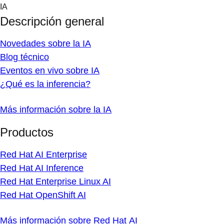
Skip
IA
to
Descripción general
content
Novedades sobre la IA
Blog técnico
Eventos en vivo sobre IA
¿Qué es la inferencia?
Más información sobre la IA
Productos
Red Hat AI Enterprise
Red Hat AI Inference
Red Hat Enterprise Linux AI
Red Hat OpenShift AI
Más información sobre Red Hat AI