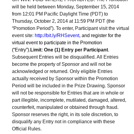
will be held between Monday, September 15, 2014
from 12:01 PM Pacific Daylight Time (PDT) to
Thursday, October 2, 2014 at 11:59 PM PDT (the
“Promotion Period”). To enter, Participant visit the virtual
event site:
http://bit.ly/RHSevent
,
and
register for the
virtual event
to participate in the
Promotion
(“Entry”)
.
Limit: One (1) Entry per Participant
.
Subsequent Entries will be disqualified. All Entries
become the property of Sponsor and will not be
acknowledged or returned. Only eligible Entries
actually received by Sponsor within the Promotion
Period will be included in the Prize Drawing. Sponsor
will not be responsible for Entries that are in whole or
part illegible, incomplete, mutilated, damaged, altered,
counterfeit, manipulated or obtained through fraud.
Sponsor reserves the right, in its sole discretion, to
disqualify any Entry not in compliance with these
Official Rules.