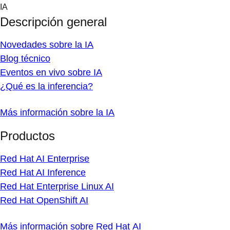
Skip
IA
to
Descripción general
content
Novedades sobre la IA
Blog técnico
Eventos en vivo sobre IA
¿Qué es la inferencia?
Más información sobre la IA
Productos
Red Hat AI Enterprise
Red Hat AI Inference
Red Hat Enterprise Linux AI
Red Hat OpenShift AI
Más información sobre Red Hat AI