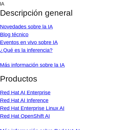
Skip
IA
to
Descripción general
content
Novedades sobre la IA
Blog técnico
Eventos en vivo sobre IA
¿Qué es la inferencia?
Más información sobre la IA
Productos
Red Hat AI Enterprise
Red Hat AI Inference
Red Hat Enterprise Linux AI
Red Hat OpenShift AI